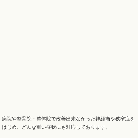
病院や整骨院・整体院で改善出来なかった神経痛や狭窄症を
はじめ、どんな重い症状にも対応しております。
7.個室も完備！
清潔・快適な空間
で 施術が受
けられます