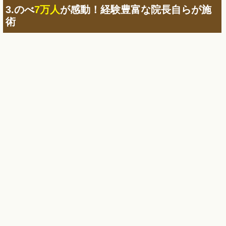
3.のべ
7万人
が感動！経験豊富な院長自らが施
術