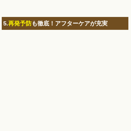
5.
再発予防
も徹底！アフターケアが充実
更なる施術効果UP＆再発予防のため、自宅で簡単に出来る
体操やストレッチの指導にも注力。お手紙もお渡しします。