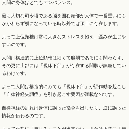
人間の身体はとてもアンバランス。
最も大切な司令塔である脳を囲む頭部が人体で一番重いにも
かかわらず横になっている時以外では頂上に存在します。
よって上位頸椎は常に大きなストレスを抱え、歪みが生じや
すいのです。
人間は構造的に上位頸椎は細くて脆弱であるにも関わらず、
その更に上部には「視床下部」が存在する間脳が鎮座してい
るわけです。
よって人間は構造的にみても「視床下部」が誤作動を起こし
「自律神経失調症」を引き起こす要因が満載なのです。
自律神経の乱れは身体に誤った指令を出したり、逆に誤った
情報が伝わるのです。
よって正常に「感じる」ことが出来ない、または正常に「伝