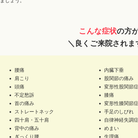
ましょう。
こんな症状
の方
＼良くご来院されま
腰痛
内臓下垂
肩こり
股関節の痛み
頭痛
変形性股関節
不定愁訴
膝痛
首の痛み
変形性膝関節
ストレートネック
手足のしびれ
四十肩・五十肩
自律神経失調
背中の痛み
めまい
ぎっくり腰
生理痛