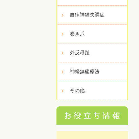
自律神経失調症
巻き爪
外反母趾
神経無痛療法
その他