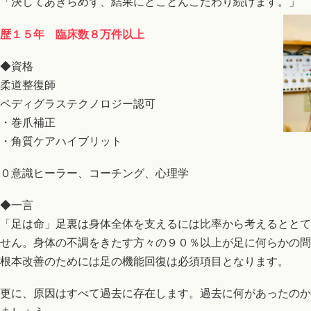
「決してあきらめず、結果にとことんこだわり続けま
す。」
歴１５年 臨床数８万件以上
◆資格
柔道整復師
ペディグラステクノロジー認可
・巻爪補正
・角質ケアハイブリット
０意識ヒーラー、コーチング、心理学
◆一言
「足は命」足裏は身体全体を支えるには比率から考えるととて
せん。身体の不調をきたす方々の９０％以上が足に何らかの問
根本改善のためには足の機能回復は必須項目となります。
更に、原因はすべて過去に存在します。過去に何があったのか