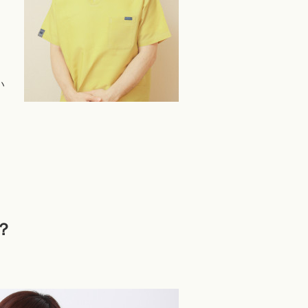
い
、
？