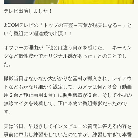
テレビ出演しました！
J:COMテレビの「トップの言霊～言葉が現実になる～」と
いう番組に２週連続で出演！！
オファーの理由が「他とは違う何かを感じた。 ネーミン
グなど個性豊かでオリジナル感があった」とのことでし
た。
撮影当日はなかなか大がかりな器材が搬入され、レイアウ
トなどもかなり細かく設定して、カメラは何と３台（動画
用２台と静止画用１台）に照明機器が２台、そして小型の
無線マイクを装着して、正に本物の番組撮影だったので
す。
実は当日、早起きしてインタビューの質問に答える内容を
事前に声出し練習をしていたのですが、練習しすぎて本番