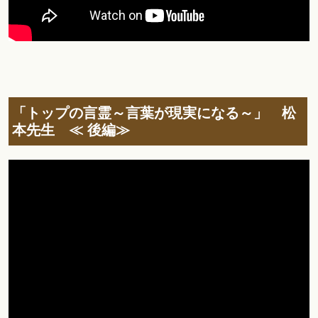
「トップの言霊～言葉が現実になる～」 松
本先生 ≪ 後編≫